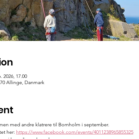
ion
p. 2026, 17.00
70 Allinge, Danmark
ent
mmen med andre klatrere til Bornholm i september.
t her: 
https://www.facebook.com/events/4011238965855325