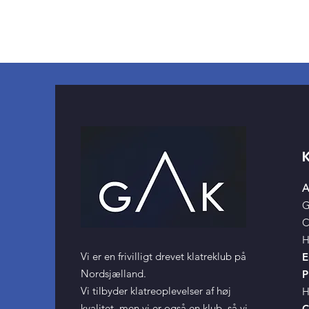
A
G
C
H
Vi er en frivilligt drevet klatreklub på
E
Nordsjælland.
P
Vi tilbyder klatreoplevelser af høj
H
kvalitet, men vi er også en klub, så vi
C