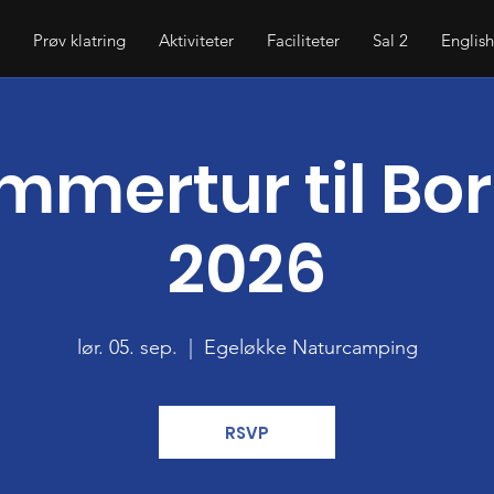
Prøv klatring
Aktiviteter
Faciliteter
Sal 2
Englis
mmertur til Bo
2026
lør. 05. sep.
  |  
Egeløkke Naturcamping
RSVP