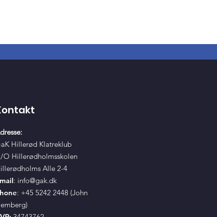
Kontakt
dresse:
aK Hillerød Klatreklub
/O Hillerødholmsskolen
illerødholms Alle 2-4
mail
:
info@gak.dk
hone
: +45 5242 2448 (John
emberg)
VR:
34743762