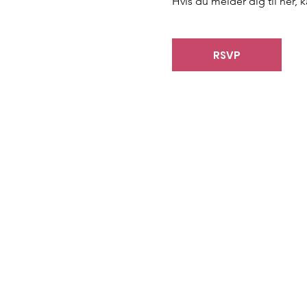
Hvis du melder dig til her, 
RSVP