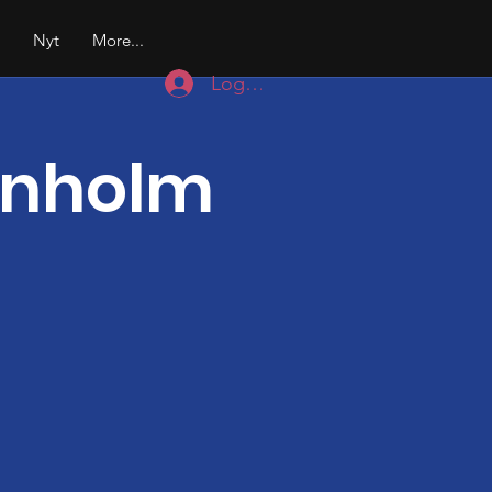
h
Nyt
More...
Log ind
rnholm