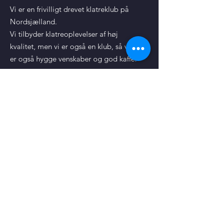
Vi er en frivilligt drevet klatreklub på
Nordsjælland.
Vi tilbyder klatreoplevelser af høj
kvalitet, men vi er også en klub, så vi
er også hygge venskaber og god kaffe.
Kontakt
Adresse:
GaK Hillerød Klatreklub
C/O Hillerødholmsskolen
Hillerødholms Alle 2-4
Email
:
info@gak.dk
Phone
:
+45 5242 2448
(John Hemberg)
CVR:
34743762